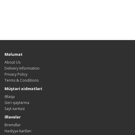
Məlumat
About Us
Delivery Information
Privacy Policy
Terms & Conditions
Müştəri xidmətləri
Əlaqə
Geri qaytarma
Sayt xəritəsi
Əlavələr
Bremdlər
Hədiyyə kartları