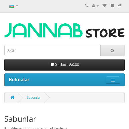
0 ədəd - ₼0.00
Bölmələr
Sabunlar
Sabunlar
Bu bölmədə hər hansı məhsul tapılmadı.