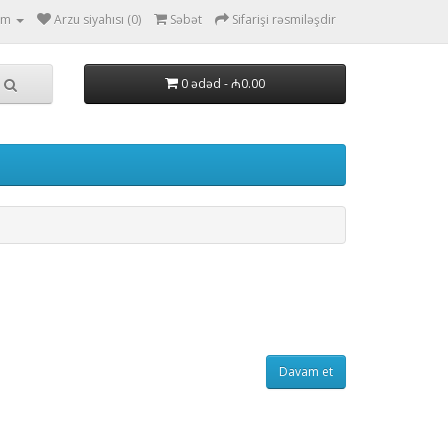
ım
Arzu siyahısı (0)
Səbət
Sifarişi rəsmiləşdir
0 ədəd - ₼0.00
Davam et