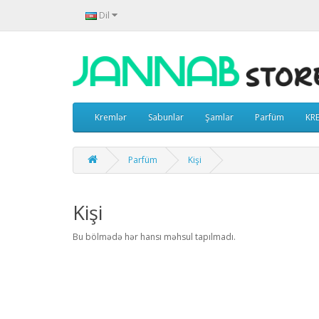
Dil
Kremlər
Sabunlar
Şamlar
Parfüm
KR
Parfüm
Kişi
Kişi
Bu bölmədə hər hansı məhsul tapılmadı.