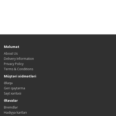
Məlumat
About Us
Delivery Information
Privacy Policy
Terms & Conditions
Müştəri xidmətləri
Əlaqə
Geri qaytarma
Sayt xəritəsi
Əlavələr
Bremdlər
Hədiyyə kartları